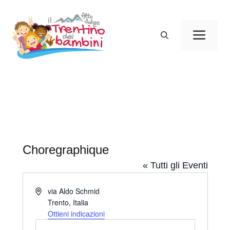
Vai
al
Men
contenuto
Choregraphique
« Tutti gli Eventi
I
via Aldo Schmid
n
Trento
,
Italia
d
Ottieni indicazioni
i