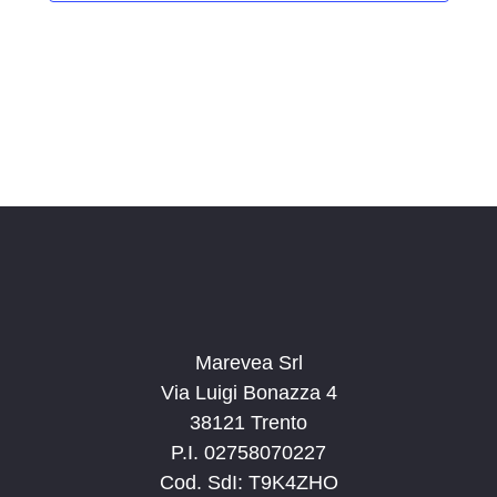
i
o
n
a
l
a
d
a
t
a
.
Marevea Srl
Via Luigi Bonazza 4
38121 Trento
P.I. 02758070227
Cod. SdI: T9K4ZHO