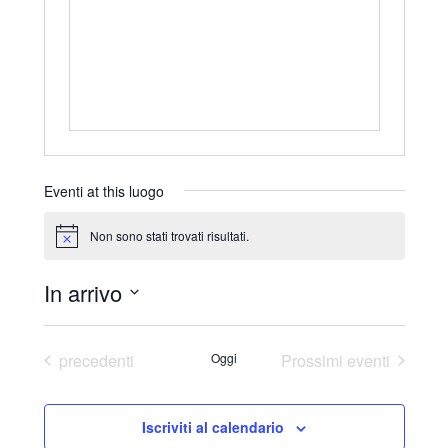
r
i
z
z
o
Eventi at this luogo
Non sono stati trovati risultati.
N
o
t
In arrivo
i
c
S
e
e
Eventi
precedenti
Oggi
Prossimi eventi
l
e
Iscriviti al calendario
z