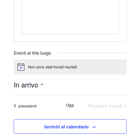
r
i
z
z
o
Eventi at this luogo
Non sono stati trovati risultati.
N
o
t
In arrivo
i
c
S
e
e
Oggi
Prossimi eventi
Eventi
precedenti
l
e
Iscriviti al calendario
z
i