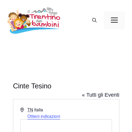
Vai
al
Men
contenuto
Cinte Tesino
« Tutti gli Eventi
I
TN
Italia
n
Ottieni indicazioni
d
i