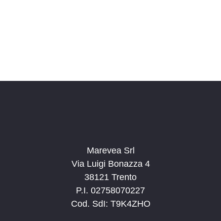
o
n
a
l
a
d
a
t
a
.
Marevea Srl
Via Luigi Bonazza 4
38121 Trento
P.I. 02758070227
Cod. SdI: T9K4ZHO