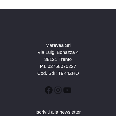
d
a
t
a
.
Marevea Srl
Via Luigi Bonazza 4
38121 Trento
P.I. 02758070227
Cod. SdI: T9K4ZHO
Facebook
Instagram
YouTube
Iscriviti alla newsletter