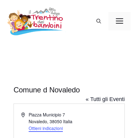
Vai
al
Men
contenuto
Comune d Novaledo
« Tutti gli Eventi
I
Piazza Municipio 7
n
Novaledo
,
38050
Italia
d
Ottieni indicazioni
i