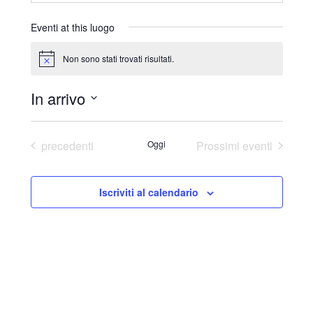
r
i
Eventi at this luogo
z
z
Non sono stati trovati risultati.
N
o
o
t
In arrivo
i
c
S
e
e
Eventi
precedenti
Oggi
Prossimi eventi
l
e
Iscriviti al calendario
z
i
o
n
a
l
a