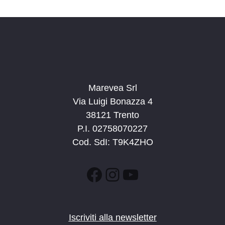
d
a
t
a
.
Marevea Srl
Via Luigi Bonazza 4
38121 Trento
P.I. 02758070227
Cod. SdI: T9K4ZHO
Facebook
Instagram
YouTube
Iscriviti alla newsletter