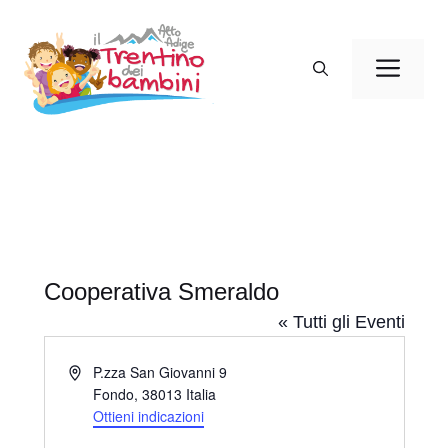
Vai
al
Men
contenuto
Cooperativa Smeraldo
« Tutti gli Eventi
I
P.zza San Giovanni 9
n
Fondo
,
38013
Italia
d
Ottieni indicazioni
i