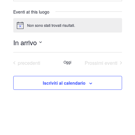
r
i
Eventi at this luogo
z
z
Non sono stati trovati risultati.
N
o
o
t
In arrivo
i
c
S
e
e
Eventi
precedenti
Oggi
Prossimi eventi
l
e
Iscriviti al calendario
z
i
o
n
a
l
a