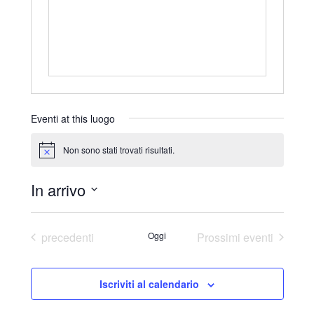
r
i
z
z
o
Eventi at this luogo
Non sono stati trovati risultati.
N
o
t
In arrivo
i
c
S
e
e
Eventi
precedenti
Oggi
Prossimi eventi
l
e
Iscriviti al calendario
z
i