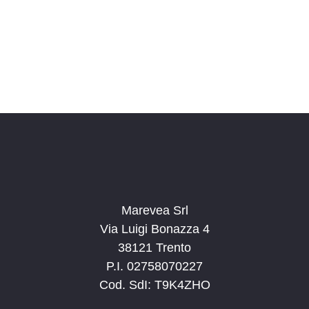
o
n
a
l
a
d
a
t
a
.
Marevea Srl
Via Luigi Bonazza 4
38121 Trento
P.I. 02758070227
Cod. SdI: T9K4ZHO