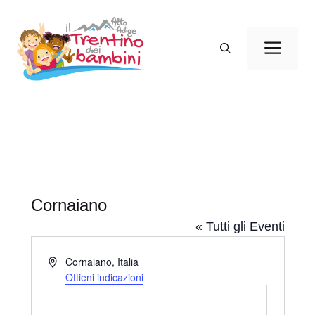
Vai
al
Men
contenuto
Cornaiano
« Tutti gli Eventi
I
Cornaiano
,
Italia
n
Ottieni indicazioni
d
i