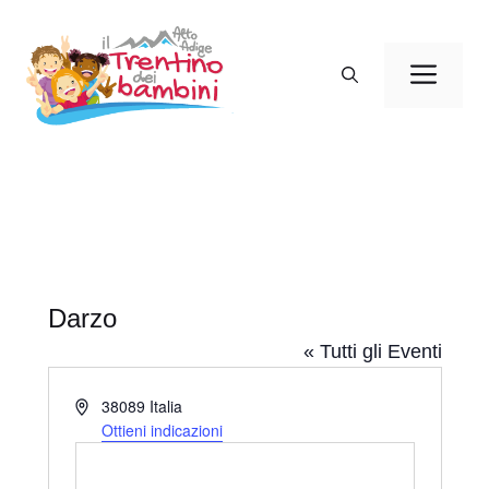
Vai
al
Men
contenuto
Darzo
« Tutti gli Eventi
I
38089
Italia
n
Ottieni indicazioni
d
i