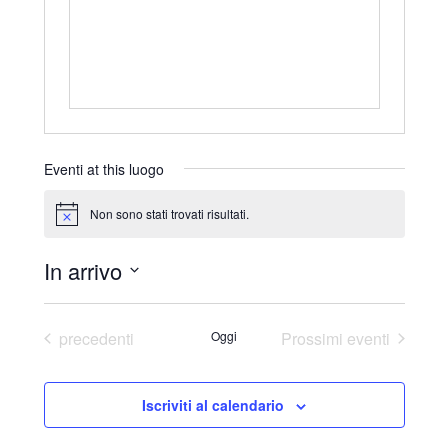
r
i
z
z
o
Eventi at this luogo
Non sono stati trovati risultati.
N
o
t
In arrivo
i
c
S
e
e
Eventi
precedenti
Oggi
Prossimi eventi
l
e
Iscriviti al calendario
z
i