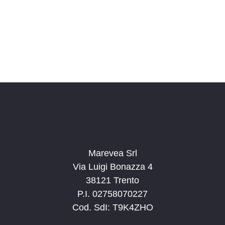
o
n
a
l
a
d
a
t
a
.
Marevea Srl
Via Luigi Bonazza 4
38121 Trento
P.I. 02758070227
Cod. SdI: T9K4ZHO