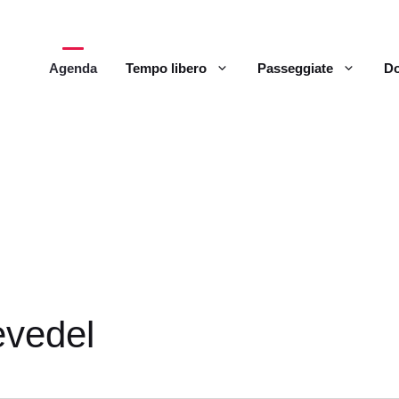
Agenda
Tempo libero
Passeggiate
Do
evedel