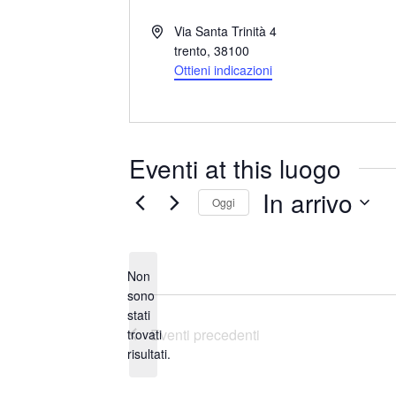
I
Via Santa Trinità 4
n
trento
,
38100
d
Ottieni indicazioni
i
r
i
z
Eventi at this luogo
z
o
In arrivo
Oggi
S
e
Non
l
sono
e
stati
N
z
Eventi
precedenti
trovati
o
i
risultati.
t
o
i