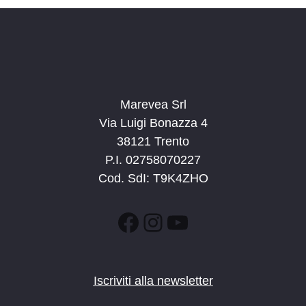
a
t
a
.
Marevea Srl
Via Luigi Bonazza 4
38121 Trento
P.I. 02758070227
Cod. SdI: T9K4ZHO
Facebook
Instagram
YouTube
Iscriviti alla newsletter