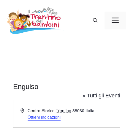
Vai
al
Men
contenuto
Enguiso
« Tutti gli Eventi
I
Centro Storico
Trentino
38060
Italia
n
Ottieni indicazioni
d
i