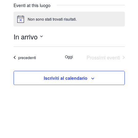
r
Eventi at this luogo
i
z
Non sono stati trovati risultati.
N
z
o
o
t
In arrivo
i
c
S
e
e
Oggi
Prossimi eventi
Eventi
precedenti
l
e
Iscriviti al calendario
z
i
o
n
a
l
a
d