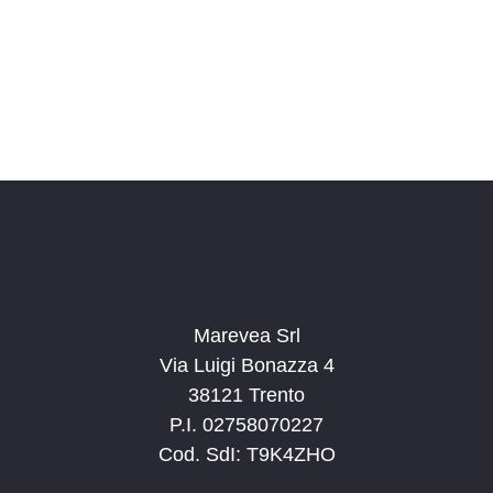
o
n
a
l
a
d
a
t
a
.
Marevea Srl
Via Luigi Bonazza 4
38121 Trento
P.I. 02758070227
Cod. SdI: T9K4ZHO