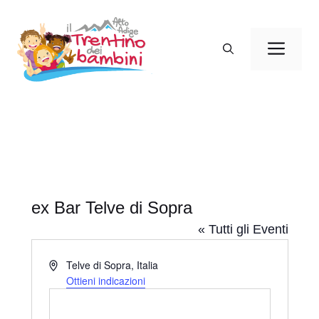
Vai
al
Men
contenuto
ex Bar Telve di Sopra
« Tutti gli Eventi
I
Telve di Sopra
,
Italia
n
Ottieni indicazioni
d
i