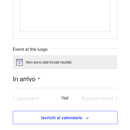
r
i
z
z
o
Eventi at this luogo
Non sono stati trovati risultati.
N
o
t
In arrivo
i
c
S
e
e
Eventi
precedenti
Oggi
Prossimi eventi
l
e
Iscriviti al calendario
z
i