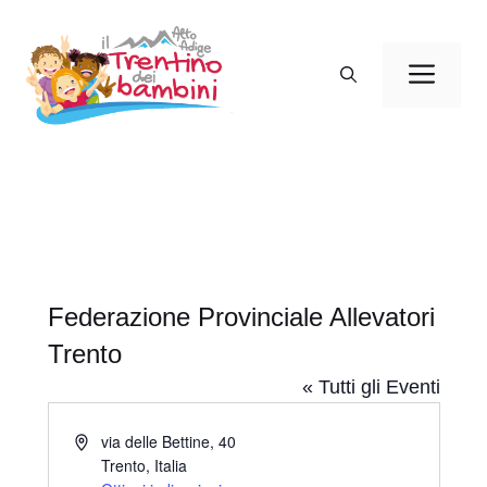
Vai
al
Men
contenuto
Federazione Provinciale Allevatori
Trento
« Tutti gli Eventi
I
via delle Bettine, 40
n
Trento
,
Italia