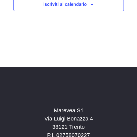
Iscriviti al calendario
z
i
o
n
a
l
a
d
a
t
a
.
Marevea Srl
Via Luigi Bonazza 4
38121 Trento
P.I. 02758070227