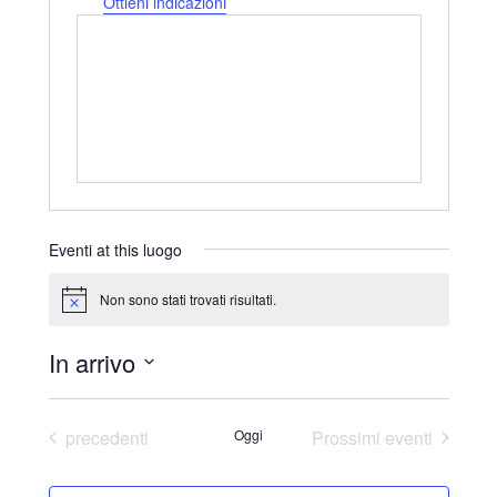
d
Ottieni indicazioni
i
r
i
z
z
o
Eventi at this luogo
Non sono stati trovati risultati.
N
o
t
In arrivo
i
c
S
e
e
Eventi
precedenti
Oggi
Prossimi eventi
l
e