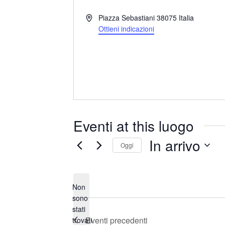
I
Piazza Sebastiani
38075
Italia
n
Ottieni indicazioni
d
i
r
i
z
z
o
Eventi at this luogo
In arrivo
Oggi
S
e
Non
l
sono
e
stati
N
z
Eventi
precedenti
trovati
o