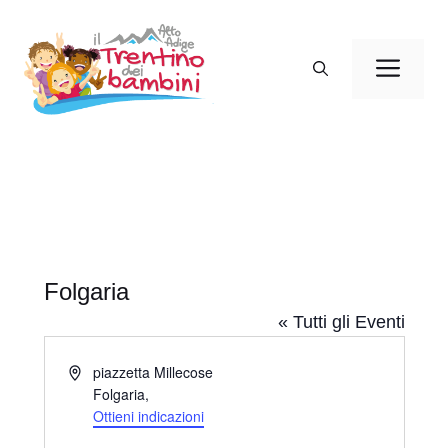
Vai
al
Men
contenuto
Folgaria
« Tutti gli Eventi
I
piazzetta Millecose
n
Folgaria
,
d
Ottieni indicazioni
i