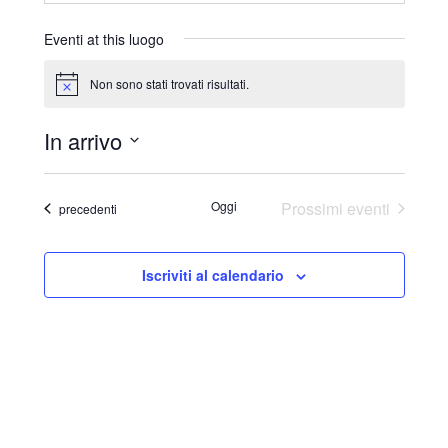
r
i
Eventi at this luogo
z
z
Non sono stati trovati risultati.
N
o
o
t
In arrivo
i
c
S
e
e
Oggi
Prossimi eventi
Eventi
precedenti
l
e
Iscriviti al calendario
z
i
o
n
a
l
a