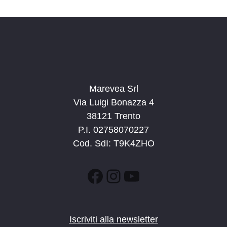
d
a
t
a
.
Marevea Srl
Via Luigi Bonazza 4
38121 Trento
P.I. 02758070227
Cod. SdI: T9K4ZHO
Facebook
Instagram
YouTube
Iscriviti alla newsletter