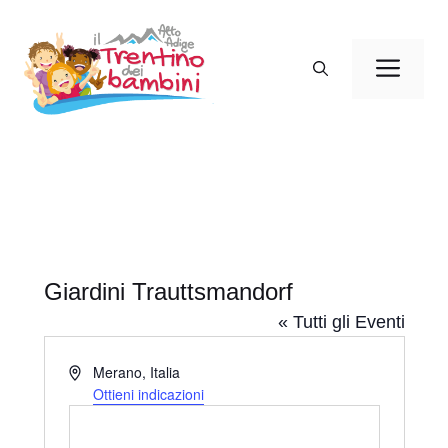
Vai
al
Men
contenuto
Giardini Trauttsmandorf
« Tutti gli Eventi
I
Merano
,
Italia
n
Ottieni indicazioni
d
i