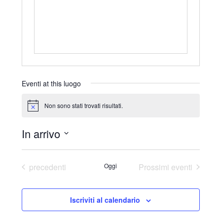
r
i
z
z
o
Eventi at this luogo
Non sono stati trovati risultati.
N
o
t
In arrivo
i
c
S
e
e
Eventi
precedenti
Oggi
Prossimi eventi
l
e
Iscriviti al calendario
z
i