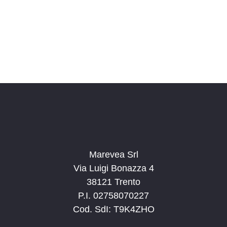
o
n
a
l
a
d
a
t
a
.
Marevea Srl
Via Luigi Bonazza 4
38121 Trento
P.I. 02758070227
Cod. SdI: T9K4ZHO