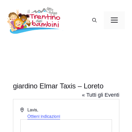
Vai
al
Men
contenuto
giardino Elmar Taxis – Loreto
« Tutti gli Eventi
I
Lavis
,
n
Ottieni indicazioni
d
i