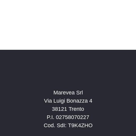
o
n
a
l
a
d
a
t
a
.
Marevea Srl
Via Luigi Bonazza 4
38121 Trento
P.I. 02758070227
Cod. SdI: T9K4ZHO