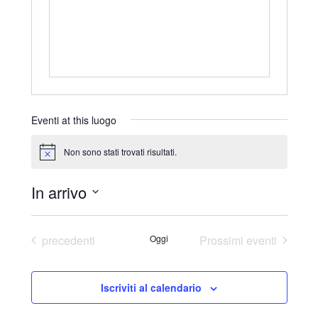
r
i
z
z
o
Eventi at this luogo
Non sono stati trovati risultati.
N
o
t
In arrivo
i
c
S
e
e
Eventi
precedenti
Oggi
Prossimi eventi
l
e
Iscriviti al calendario
z
i