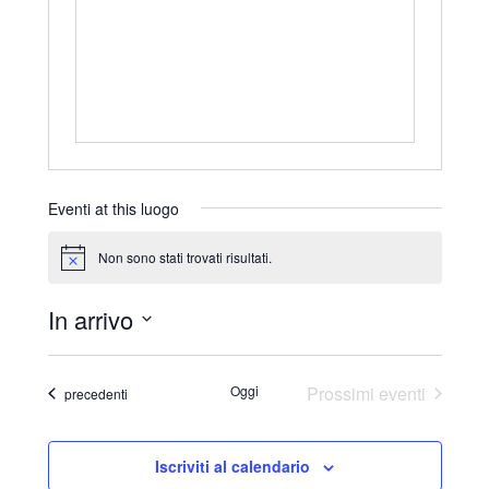
r
i
z
z
o
Eventi at this luogo
Non sono stati trovati risultati.
N
o
t
In arrivo
i
c
S
e
e
Oggi
Prossimi eventi
Eventi
precedenti
l
e
Iscriviti al calendario
z