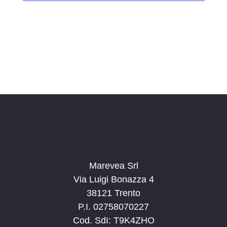
i
o
n
a
l
a
d
a
t
a
.
Marevea Srl
Via Luigi Bonazza 4
38121 Trento
P.I. 02758070227
Cod. SdI: T9K4ZHO