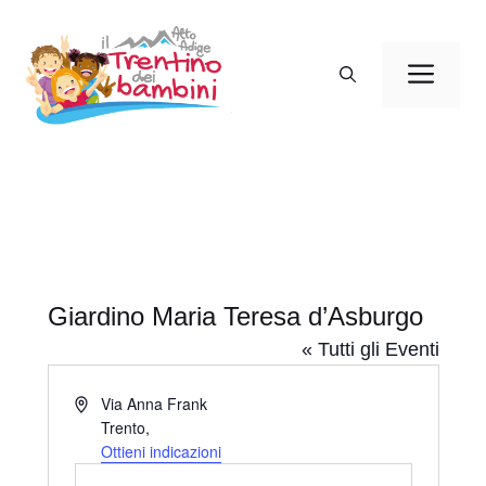
Vai
al
Men
contenuto
Giardino Maria Teresa d’Asburgo
« Tutti gli Eventi
I
Via Anna Frank
n
Trento
,
d
Ottieni indicazioni
i