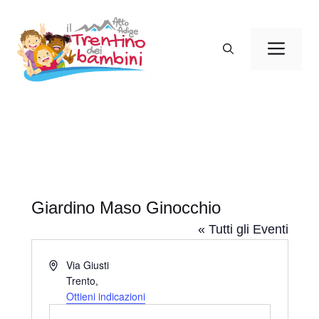
Vai
al
Men
contenuto
Giardino Maso Ginocchio
« Tutti gli Eventi
I
Via Giusti
n
Trento
,
d
Ottieni indicazioni
i