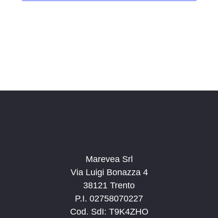
i
o
n
a
l
a
d
a
t
a
.
Marevea Srl
Via Luigi Bonazza 4
38121 Trento
P.I. 02758070227
Cod. SdI: T9K4ZHO