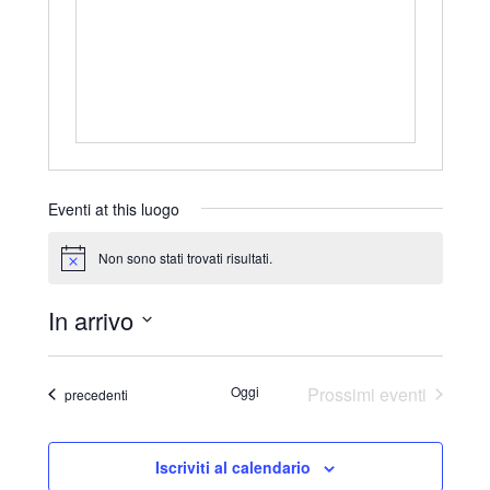
r
i
z
z
o
Eventi at this luogo
Non sono stati trovati risultati.
N
o
t
In arrivo
i
c
S
e
e
Oggi
Prossimi eventi
Eventi
precedenti
l
e
Iscriviti al calendario
z