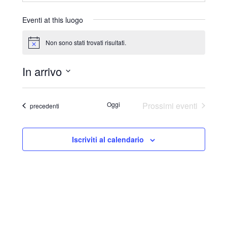
r
i
Eventi at this luogo
z
z
Non sono stati trovati risultati.
N
o
o
t
In arrivo
i
c
S
e
e
Oggi
Prossimi eventi
Eventi
precedenti
l
e
Iscriviti al calendario
z
i
o
n
a
l
a