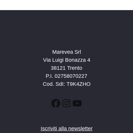
d
a
t
a
.
Marevea Srl
Via Luigi Bonazza 4
38121 Trento
P.I. 02758070227
Cod. SdI: T9K4ZHO
Facebook
Instagram
YouTube
Iscriviti alla newsletter