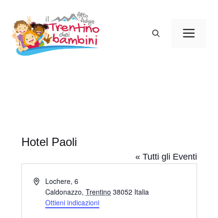
Vai
al
Men
contenuto
Hotel Paoli
« Tutti gli Eventi
I
Lochere, 6
n
Caldonazzo
,
Trentino
38052
Italia
d
Ottieni indicazioni
i