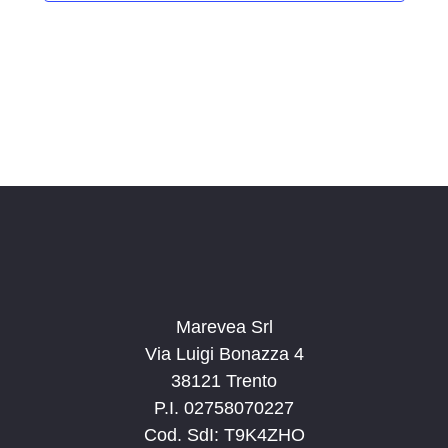
i
o
n
a
l
a
d
a
t
a
.
Marevea Srl
Via Luigi Bonazza 4
38121 Trento
P.I. 02758070227
Cod. SdI: T9K4ZHO