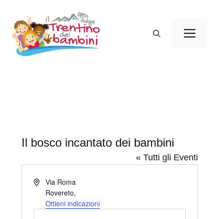
Vai
al
Men
contenuto
Il bosco incantato dei bambini
« Tutti gli Eventi
I
Via Roma
n
Rovereto
,
d
Ottieni indicazioni
i