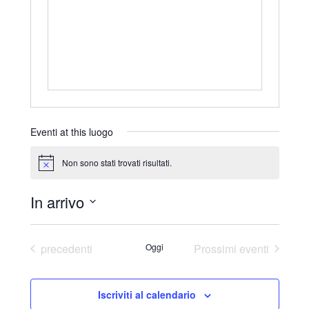
r
i
z
z
o
Eventi at this luogo
Non sono stati trovati risultati.
N
o
t
In arrivo
i
c
S
e
e
Eventi
precedenti
Oggi
Prossimi eventi
l
e
Iscriviti al calendario
z