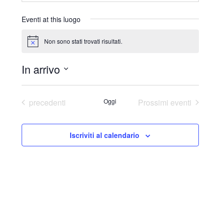
r
i
Eventi at this luogo
z
z
Non sono stati trovati risultati.
N
o
o
t
In arrivo
i
c
S
e
e
Eventi
precedenti
Oggi
Prossimi eventi
l
e
Iscriviti al calendario
z
i
o
n
a
l
a