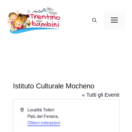
Vai
al
Men
contenuto
Istituto Culturale Mocheno
« Tutti gli Eventi
I
Località Tolleri
n
Palù del Fersina
,
d
Ottieni indicazioni
i