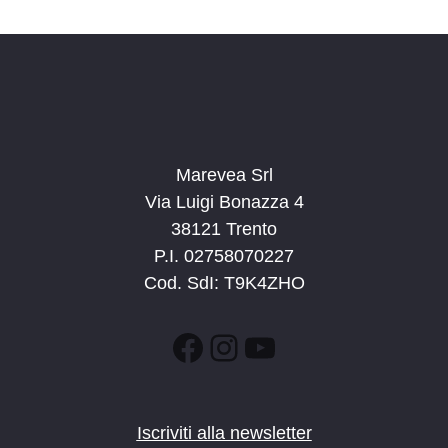
d
a
t
a
.
Marevea Srl
Via Luigi Bonazza 4
38121 Trento
P.I. 02758070227
Cod. SdI: T9K4ZHO
Facebook
Instagram
YouTube
Iscriviti alla newsletter