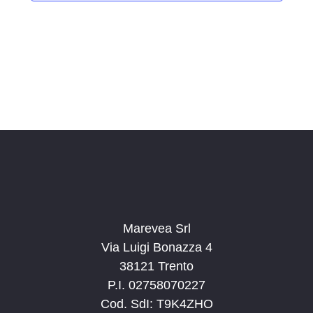
i
o
n
a
l
a
d
a
t
a
.
Marevea Srl
Via Luigi Bonazza 4
38121 Trento
P.I. 02758070227
Cod. SdI: T9K4ZHO