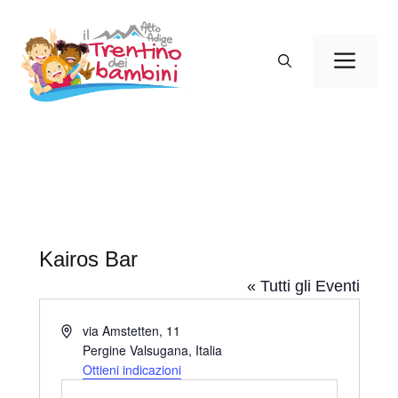
Vai
al
Men
contenuto
Kairos Bar
« Tutti gli Eventi
I
via Amstetten, 11
n
Pergine Valsugana
,
Italia
d
Ottieni indicazioni
i