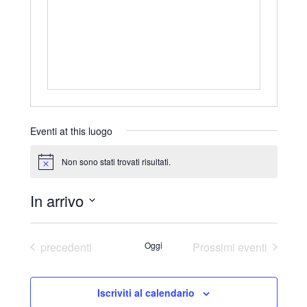
r
i
z
z
o
Eventi at this luogo
Non sono stati trovati risultati.
N
o
t
In arrivo
i
c
S
e
e
Eventi
precedenti
Oggi
Prossimi eventi
l
e
Iscriviti al calendario
z