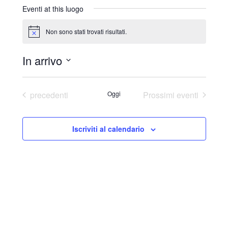
r
Eventi at this luogo
i
z
Non sono stati trovati risultati.
N
z
o
o
t
In arrivo
i
c
S
e
e
Eventi
precedenti
Oggi
Prossimi eventi
l
e
Iscriviti al calendario
z
i
o
n
a
l
a
d