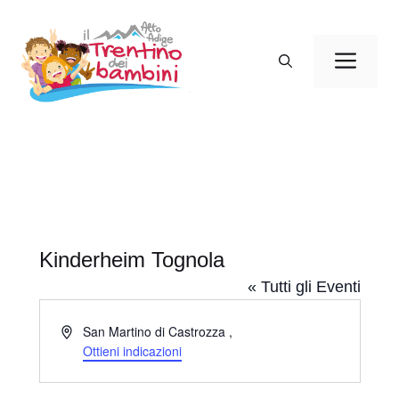
Vai
al
Men
contenuto
Kinderheim Tognola
« Tutti gli Eventi
I
San Martino di Castrozza
,
n
Ottieni indicazioni
d
i