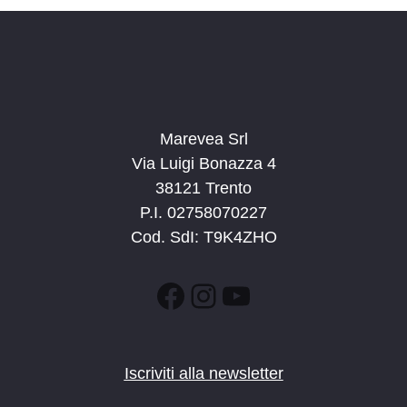
a
t
a
.
Marevea Srl
Via Luigi Bonazza 4
38121 Trento
P.I. 02758070227
Cod. SdI: T9K4ZHO
Facebook
Instagram
YouTube
Iscriviti alla newsletter