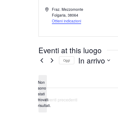
I
Fraz. Mezzomonte
n
Folgaria
,
38064
d
Ottieni indicazioni
i
r
i
z
Eventi at this luogo
z
o
In arrivo
Oggi
S
e
Non
l
sono
e
stati
N
z
Eventi
precedenti
trovati
o
i
risultati.
t
o
i