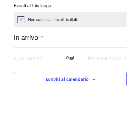
r
Eventi at this luogo
i
z
Non sono stati trovati risultati.
N
z
o
o
t
In arrivo
i
c
S
e
e
Eventi
precedenti
Oggi
Prossimi eventi
l
e
Iscriviti al calendario
z
i
o
n
a
l
a
d