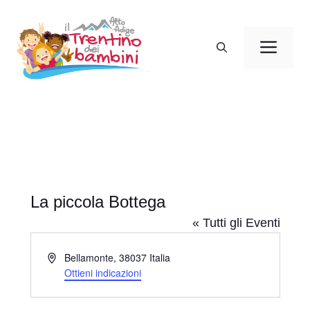
Vai
al
Men
contenuto
La piccola Bottega
« Tutti gli Eventi
I
Bellamonte
,
38037
Italia
n
Ottieni indicazioni
d
i