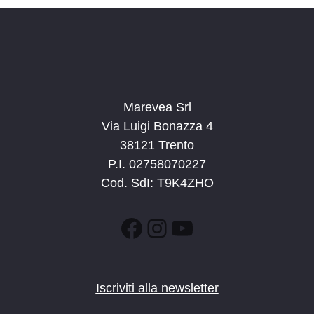
a
t
a
.
Marevea Srl
Via Luigi Bonazza 4
38121 Trento
P.I. 02758070227
Cod. SdI: T9K4ZHO
Facebook
Instagram
YouTube
Iscriviti alla newsletter