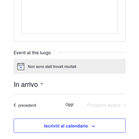
r
i
z
z
o
Eventi at this luogo
Non sono stati trovati risultati.
N
o
t
In arrivo
i
c
S
e
e
Oggi
Prossimi eventi
Eventi
precedenti
l
e
Iscriviti al calendario
z
i