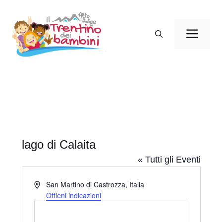
Vai
al
Men
contenuto
lago di Calaita
« Tutti gli Eventi
I
San Martino di Castrozza
,
Italia
n
Ottieni indicazioni
d
i