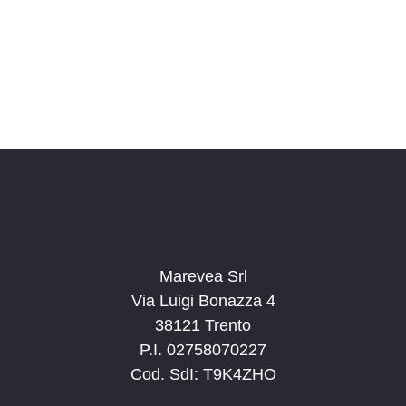
o
n
a
l
a
d
a
t
a
.
Marevea Srl
Via Luigi Bonazza 4
38121 Trento
P.I. 02758070227
Cod. SdI: T9K4ZHO