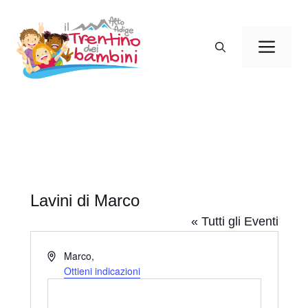
Vai
al
Men
contenuto
Lavini di Marco
« Tutti gli Eventi
I
Marco
,
n
Ottieni indicazioni
d
i