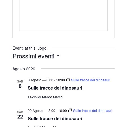
r
i
z
z
o
Eventi at this luogo
Prossimi eventi
S
Agosto 2026
e
l
8 Agosto — 8:00
-
10:00
Sulle tracce dei dinosauri
SAB
8
e
Sulle tracce dei dinosauri
z
Lavini di Marco
Marco
i
o
22 Agosto — 8:00
-
10:00
Sulle tracce dei dinosauri
SAB
22
n
Sulle tracce dei dinosauri
a