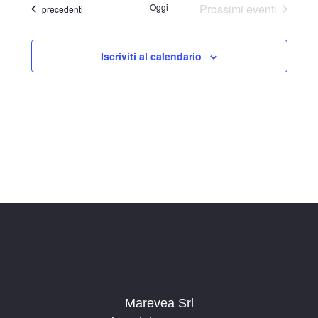
Oggi
Prossimi eventi
Eventi
precedenti
Iscriviti al calendario
Marevea Srl