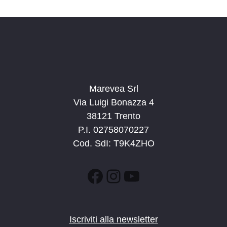
d
a
t
a
.
Marevea Srl
Via Luigi Bonazza 4
38121 Trento
P.I. 02758070227
Cod. SdI: T9K4ZHO
Facebook
Instagram
YouTube
Iscriviti alla newsletter