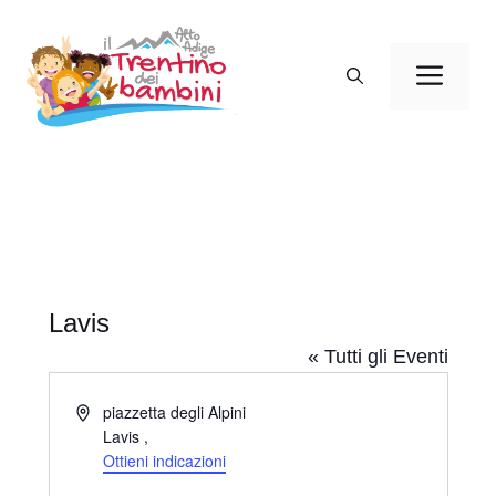
Vai
al
Men
contenuto
Lavis
« Tutti gli Eventi
I
piazzetta degli Alpini
n
Lavis
,
d
Ottieni indicazioni
i