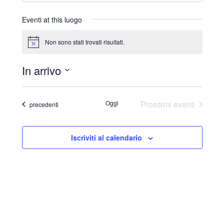
r
i
Eventi at this luogo
z
z
Non sono stati trovati risultati.
N
o
o
t
In arrivo
i
c
S
e
e
Oggi
Prossimi eventi
Eventi
precedenti
l
e
Iscriviti al calendario
z
i
o
n
a
l
a