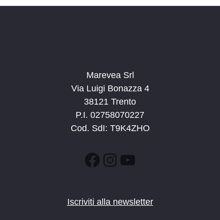
a
t
a
.
Marevea Srl
Via Luigi Bonazza 4
38121 Trento
P.I. 02758070227
Cod. SdI: T9K4ZHO
Facebook
Instagram
YouTube
Iscriviti alla newsletter