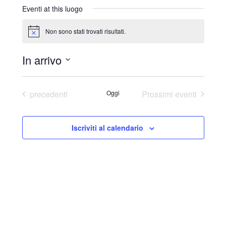
r
Eventi at this luogo
i
z
Non sono stati trovati risultati.
N
z
o
o
t
In arrivo
i
c
S
e
e
Eventi
precedenti
Oggi
Prossimi eventi
l
e
Iscriviti al calendario
z
i
o
n
a
l
a
d