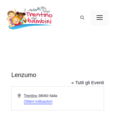
Vai
al
Men
contenuto
Lenzumo
« Tutti gli Eventi
I
Trentino
38060
Italia
n
Ottieni indicazioni
d
i