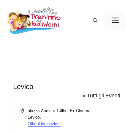
Vai
al
Men
contenuto
Levico
« Tutti gli Eventi
I
piazza Annie e Tullio - Ex Cinema
n
Levico
,
d
Ottieni indicazioni
i