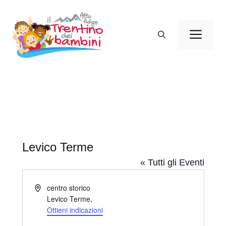
Vai
al
Men
contenuto
Levico Terme
« Tutti gli Eventi
I
centro storico
n
Levico Terme
,
d
Ottieni indicazioni
i