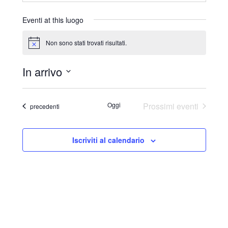
r
i
Eventi at this luogo
z
z
Non sono stati trovati risultati.
N
o
o
t
In arrivo
i
c
S
e
e
Oggi
Prossimi eventi
Eventi
precedenti
l
e
Iscriviti al calendario
z
i
o
n
a
l
a