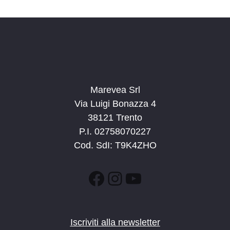
d
a
t
a
.
Marevea Srl
Via Luigi Bonazza 4
38121 Trento
P.I. 02758070227
Cod. SdI: T9K4ZHO
Facebook
Instagram
YouTube
Iscriviti alla newsletter