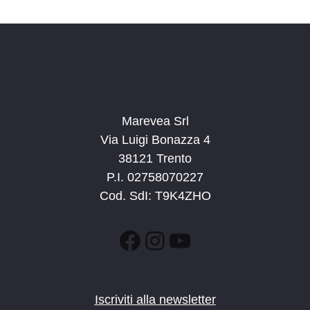
d
a
t
a
.
Marevea Srl
Via Luigi Bonazza 4
38121 Trento
P.I. 02758070227
Cod. SdI: T9K4ZHO
Facebook
Instagram
YouTube
Iscriviti alla newsletter