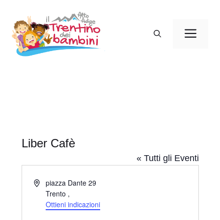
Vai
al
Men
contenuto
Liber Cafè
« Tutti gli Eventi
I
piazza Dante 29
n
Trento
,
d
Ottieni indicazioni
i