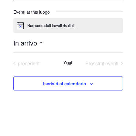
r
i
Eventi at this luogo
z
z
Non sono stati trovati risultati.
N
o
o
t
In arrivo
i
c
S
e
e
Eventi
precedenti
Oggi
Prossimi eventi
l
e
Iscriviti al calendario
z
i
o
n
a
l
a