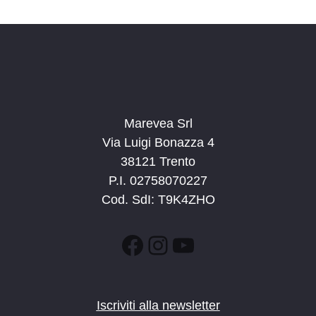
d
a
t
a
.
Marevea Srl
Via Luigi Bonazza 4
38121 Trento
P.I. 02758070227
Cod. SdI: T9K4ZHO
Facebook
Instagram
YouTube
Iscriviti alla newsletter