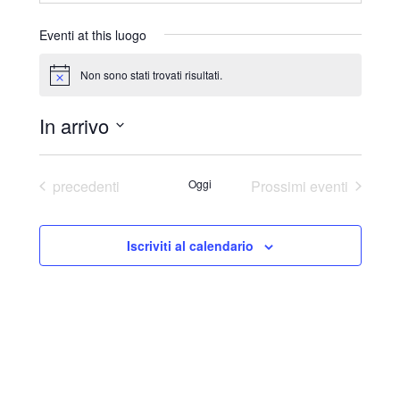
r
i
Eventi at this luogo
z
z
Non sono stati trovati risultati.
N
o
o
t
In arrivo
i
c
S
e
e
Eventi
precedenti
Oggi
Prossimi eventi
l
e
Iscriviti al calendario
z
i
o
n
a
l
a