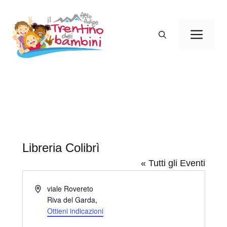
Vai
al
Men
contenuto
Libreria Colibrì
« Tutti gli Eventi
I
viale Rovereto
n
Riva del Garda
,
d
Ottieni indicazioni
i