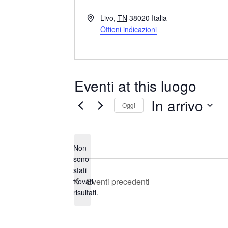
I
Livo
,
TN
38020
Italia
n
Ottieni indicazioni
d
i
r
i
Eventi at this luogo
z
z
In arrivo
Oggi
o
S
e
Non
l
sono
e
stati
N
z
Eventi
precedenti
trovati
o
i
risultati.
t
o
i
n
c