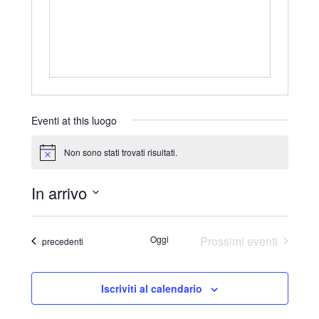
r
i
z
z
o
Eventi at this luogo
Non sono stati trovati risultati.
N
o
t
In arrivo
i
c
S
e
e
Oggi
Prossimi eventi
Eventi
precedenti
l
e
Iscriviti al calendario
z
i