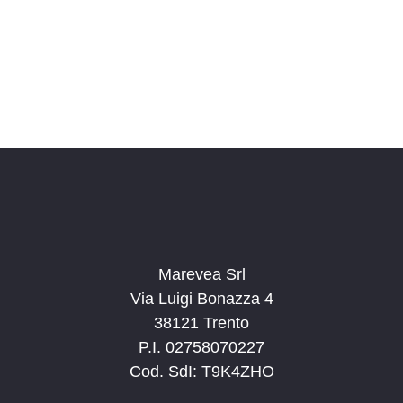
o
n
a
l
a
d
a
t
a
.
Marevea Srl
Via Luigi Bonazza 4
38121 Trento
P.I. 02758070227
Cod. SdI: T9K4ZHO