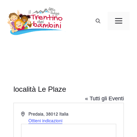
Vai
al
Men
contenuto
località Le Plaze
« Tutti gli Eventi
I
Predaia
,
38012
Italia
n
Ottieni indicazioni
d
i