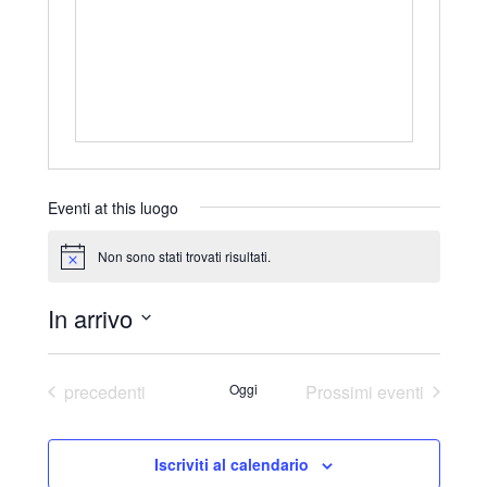
r
i
z
z
o
Eventi at this luogo
Non sono stati trovati risultati.
N
o
t
In arrivo
i
c
S
e
e
Eventi
precedenti
Oggi
Prossimi eventi
l
e
Iscriviti al calendario
z