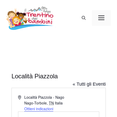
Vai
al
Men
contenuto
Località Piazzola
« Tutti gli Eventi
I
Località Piazzola - Nago
n
Nago-Torbole
,
TN
Italia
d
Ottieni indicazioni
i