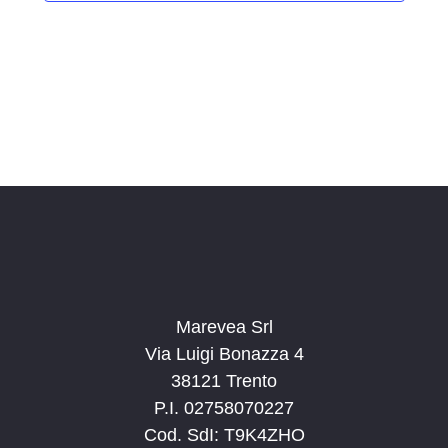
i
o
n
a
l
a
d
a
t
a
.
Marevea Srl
Via Luigi Bonazza 4
38121 Trento
P.I. 02758070227
Cod. SdI: T9K4ZHO