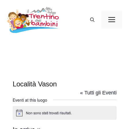
Vai
al
Men
contenuto
Località Vason
« Tutti gli Eventi
Eventi at this luogo
Non sono stati trovati risultati.
N
o
t
i