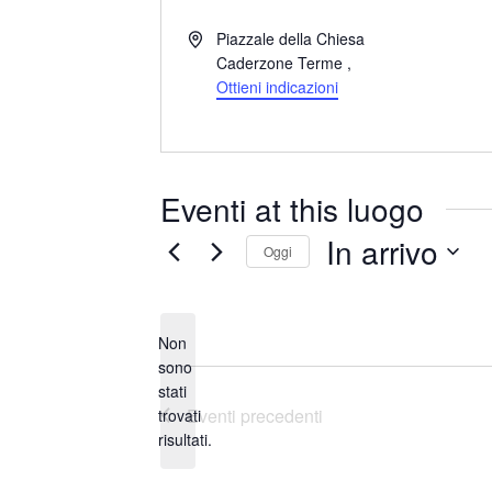
I
Piazzale della Chiesa
n
Caderzone Terme
,
d
Ottieni indicazioni
i
r
i
z
Eventi at this luogo
z
o
In arrivo
Oggi
S
e
Non
l
sono
e
stati
N
z
Eventi
precedenti
trovati
o
i
risultati.
t
o
i