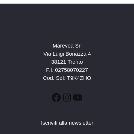
a
t
a
.
Marevea Srl
Via Luigi Bonazza 4
38121 Trento
P.I. 02758070227
Cod. SdI: T9K4ZHO
Facebook
Instagram
YouTube
Iscriviti alla newsletter