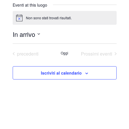
r
Eventi at this luogo
i
z
Non sono stati trovati risultati.
N
z
o
o
t
In arrivo
i
c
S
e
e
Eventi
precedenti
Oggi
Prossimi eventi
l
e
Iscriviti al calendario
z
i
o
n
a
l
a
d