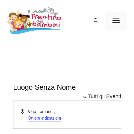
Vai
al
Men
contenuto
Luogo Senza Nome
« Tutti gli Eventi
I
Vigo Lomaso
,
n
Ottieni indicazioni
d
i