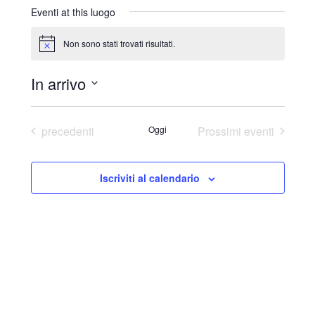
r
Eventi at this luogo
i
z
Non sono stati trovati risultati.
N
z
o
o
t
In arrivo
i
c
S
e
e
Eventi
precedenti
Oggi
Prossimi eventi
l
e
Iscriviti al calendario
z
i
o
n
a
l
a
d