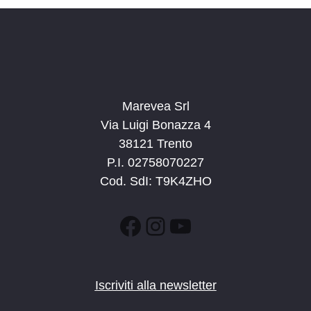
a
t
a
.
Marevea Srl
Via Luigi Bonazza 4
38121 Trento
P.I. 02758070227
Cod. SdI: T9K4ZHO
Facebook
Instagram
YouTube
Iscriviti alla newsletter