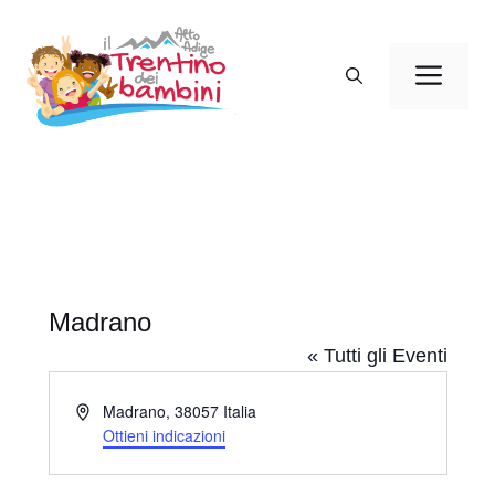
Vai
al
Men
contenuto
Madrano
« Tutti gli Eventi
I
Madrano
,
38057
Italia
n
Ottieni indicazioni
d
i