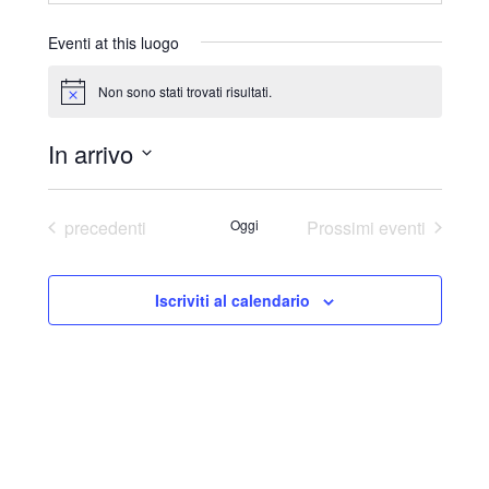
r
i
Eventi at this luogo
z
z
Non sono stati trovati risultati.
N
o
o
t
In arrivo
i
c
S
e
e
Eventi
precedenti
Oggi
Prossimi eventi
l
e
Iscriviti al calendario
z
i
o
n
a
l
a