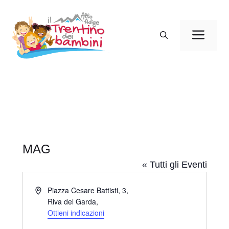
Vai
al
Men
contenuto
MAG
« Tutti gli Eventi
I
Piazza Cesare Battisti, 3,
n
Riva del Garda
,
d
Ottieni indicazioni
i