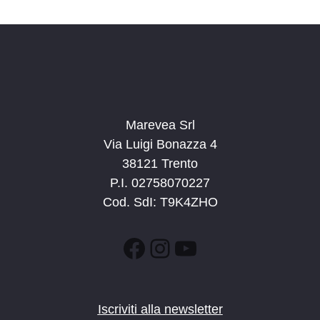
d
a
t
a
.
Marevea Srl
Via Luigi Bonazza 4
38121 Trento
P.I. 02758070227
Cod. SdI: T9K4ZHO
Facebook
Instagram
YouTube
Iscriviti alla newsletter