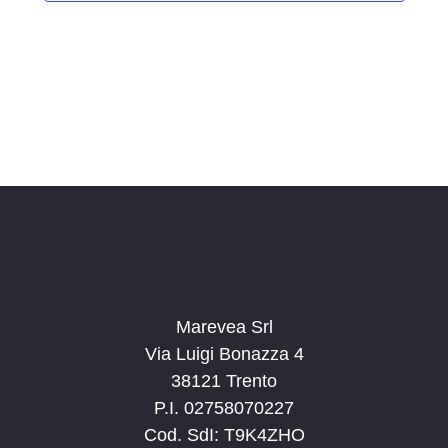
i
o
n
a
l
a
d
a
t
a
.
Marevea Srl
Via Luigi Bonazza 4
38121 Trento
P.I. 02758070227
Cod. SdI: T9K4ZHO