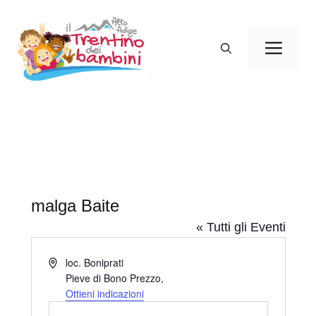
Vai
al
Men
contenuto
malga Baite
« Tutti gli Eventi
I
loc. Boniprati
n
Pieve di Bono Prezzo
,
d
Ottieni indicazioni
i