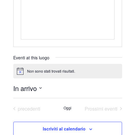
r
i
z
z
o
Eventi at this luogo
Non sono stati trovati risultati.
N
o
t
In arrivo
i
c
S
e
e
Eventi
precedenti
Oggi
Prossimi eventi
l
e
Iscriviti al calendario
z