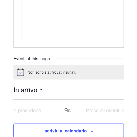
r
i
z
z
o
Eventi at this luogo
Non sono stati trovati risultati.
N
o
t
In arrivo
i
c
S
e
e
Eventi
precedenti
Oggi
Prossimi eventi
l
e
Iscriviti al calendario
z