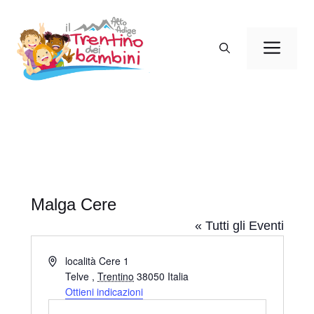
Vai
al
Men
contenuto
Malga Cere
« Tutti gli Eventi
I
località Cere 1
n
Telve
,
Trentino
38050
Italia
d
Ottieni indicazioni
i