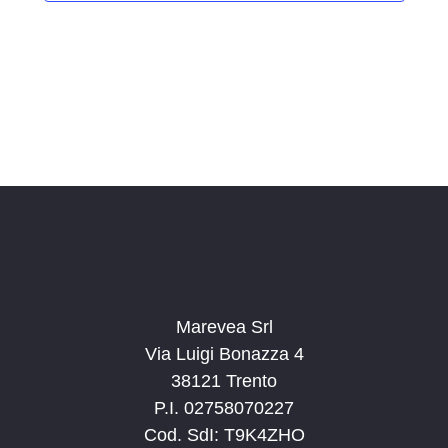
i
o
n
a
l
a
d
a
t
a
.
Marevea Srl
Via Luigi Bonazza 4
38121 Trento
P.I. 02758070227
Cod. SdI: T9K4ZHO