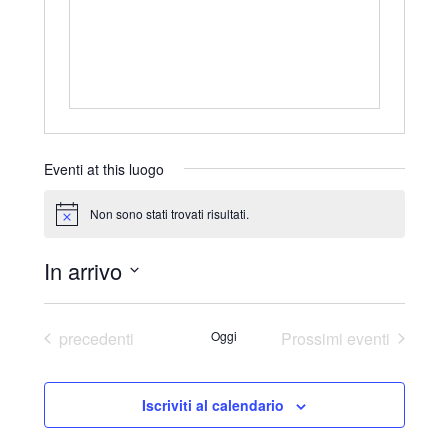
r
i
z
z
o
Eventi at this luogo
Non sono stati trovati risultati.
N
o
t
In arrivo
i
c
S
e
e
Eventi
precedenti
Oggi
Prossimi eventi
l
e
Iscriviti al calendario
z
i