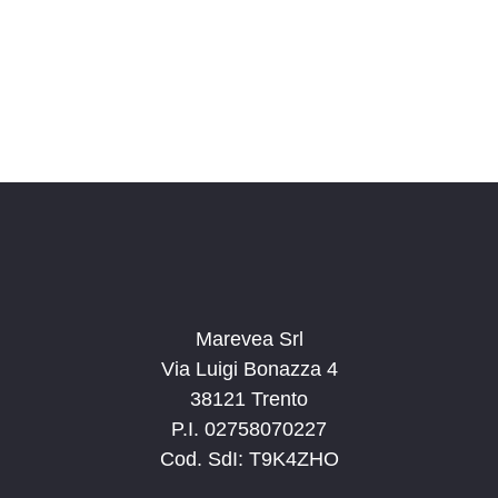
o
n
a
l
a
d
a
t
a
.
Marevea Srl
Via Luigi Bonazza 4
38121 Trento
P.I. 02758070227
Cod. SdI: T9K4ZHO