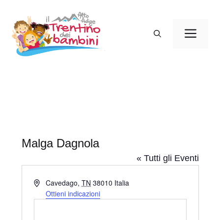
Vai
al
Men
contenuto
Malga Dagnola
« Tutti gli Eventi
I
Cavedago
,
TN
38010
Italia
n
Ottieni indicazioni
d
i