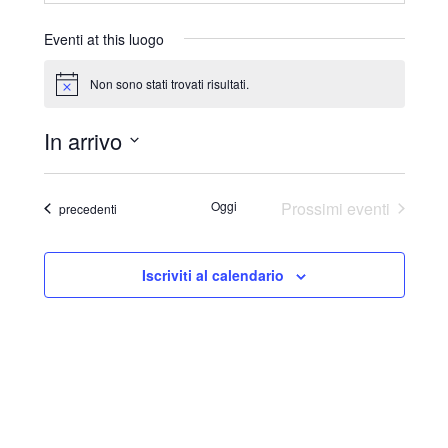
r
i
Eventi at this luogo
z
z
Non sono stati trovati risultati.
N
o
o
t
In arrivo
i
c
S
e
e
Oggi
Prossimi eventi
Eventi
precedenti
l
e
Iscriviti al calendario
z
i
o
n
a
l
a