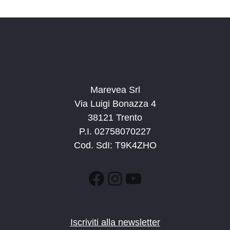
d
a
t
a
.
Marevea Srl
Via Luigi Bonazza 4
38121 Trento
P.I. 02758070227
Cod. SdI: T9K4ZHO
Facebook
Instagram
YouTube
Iscriviti alla newsletter