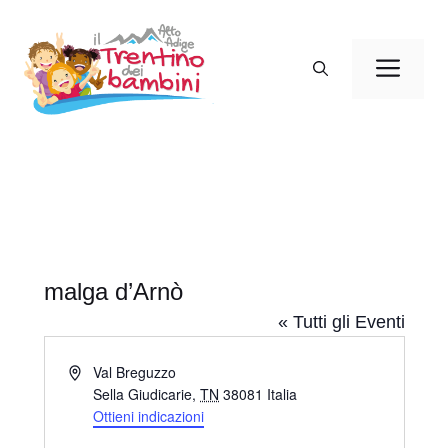
Vai
al
Men
contenuto
malga d’Arnò
« Tutti gli Eventi
I
Val Breguzzo
n
Sella Giudicarie
,
TN
38081
Italia
d
Ottieni indicazioni
i