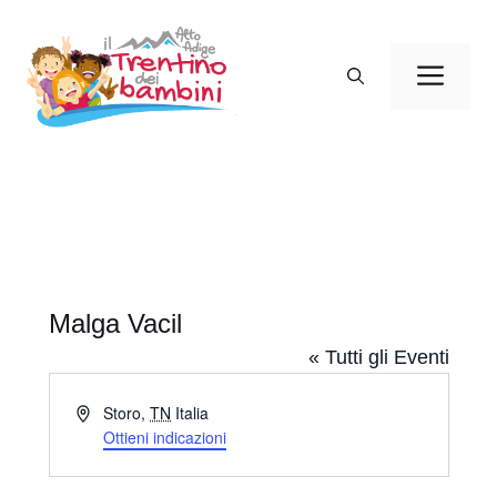
Vai
al
Men
contenuto
Malga Vacil
« Tutti gli Eventi
I
Storo
,
TN
Italia
n
Ottieni indicazioni
d
i