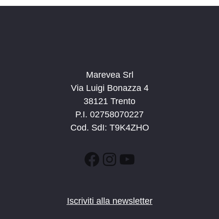
a
t
a
.
Marevea Srl
Via Luigi Bonazza 4
38121 Trento
P.I. 02758070227
Cod. SdI: T9K4ZHO
Facebook
Instagram
YouTube
Iscriviti alla newsletter