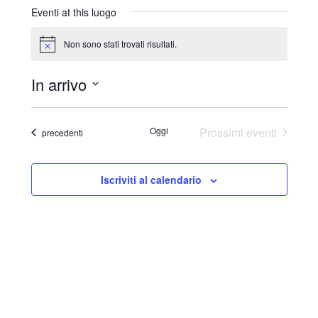
r
Eventi at this luogo
i
z
Non sono stati trovati risultati.
N
z
o
o
t
In arrivo
i
c
S
e
e
Oggi
Prossimi eventi
Eventi
precedenti
l
e
Iscriviti al calendario
z
i
o
n
a
l
a
d