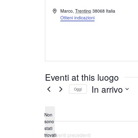
I
Marco
,
Trentino
38068
Italia
n
Ottieni indicazioni
d
i
r
i
z
z
o
Eventi at this luogo
In arrivo
Oggi
S
e
Non
l
sono
e
stati
N
z
Eventi
precedenti
trovati
o