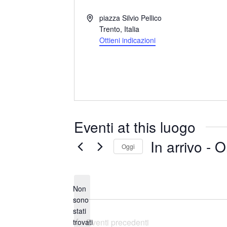
I
piazza Silvio Pellico
n
Trento
,
Italia
d
Ottieni indicazioni
i
r
i
z
z
o
Eventi at this luogo
In arrivo
 - 
O
Oggi
S
e
Non
l
sono
e
stati
N
z
Eventi
precedenti
trovati
o