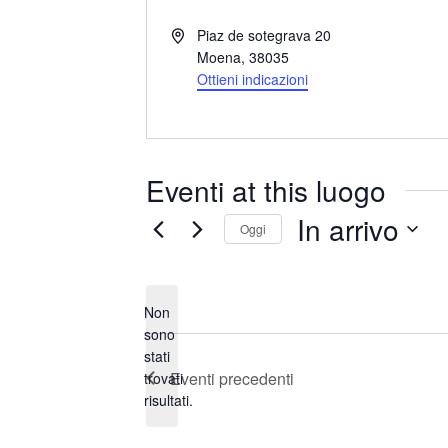
I
Piaz de sotegrava 20
n
Moena
,
38035
d
Ottieni indicazioni
i
r
i
z
Eventi at this luogo
z
o
In arrivo
Oggi
S
e
Non
l
sono
e
stati
N
z
Eventi
precedenti
trovati
o
i
risultati.
t
o
i