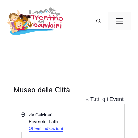
Vai
al
Men
contenuto
Museo della Città
« Tutti gli Eventi
I
via Calcinari
n
Rovereto
,
Italia
d
Ottieni indicazioni
i