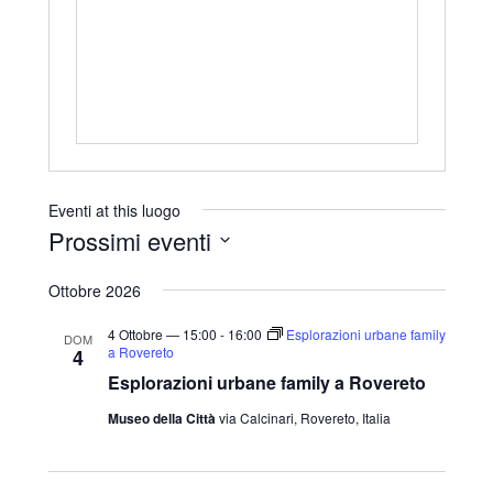
r
i
z
z
o
Eventi at this luogo
Prossimi eventi
S
Ottobre 2026
e
l
4 Ottobre — 15:00
-
16:00
Esplorazioni urbane family
DOM
a Rovereto
4
e
Esplorazioni urbane family a Rovereto
z
Museo della Città
via Calcinari, Rovereto, Italia
i
o
n