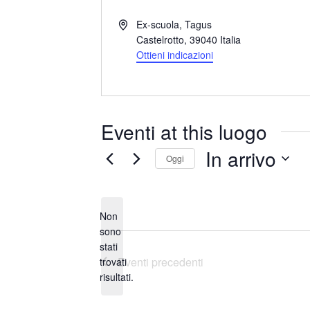
I
Ex-scuola, Tagus
n
Castelrotto
,
39040
Italia
d
Ottieni indicazioni
i
r
i
z
Eventi at this luogo
z
o
In arrivo
Oggi
S
e
Non
l
sono
e
stati
N
z
Eventi
precedenti
trovati
o
i
risultati.
t
o
i