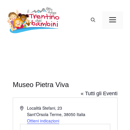
Vai
al
Men
contenuto
Museo Pietra Viva
« Tutti gli Eventi
I
Località Stefani, 23
n
Sant'Orsola Terme
,
38050
Italia
d
Ottieni indicazioni
i