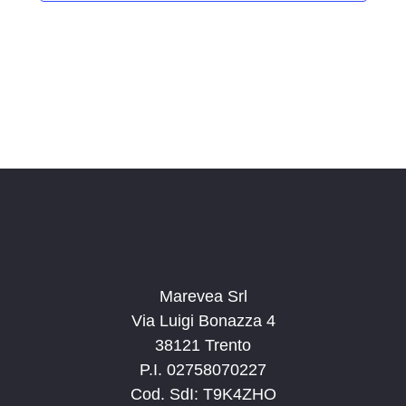
i
o
n
a
l
a
d
a
t
a
.
Marevea Srl
Via Luigi Bonazza 4
38121 Trento
P.I. 02758070227
Cod. SdI: T9K4ZHO