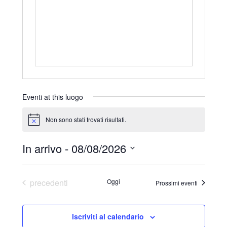
r
i
z
z
o
Eventi at this luogo
Non sono stati trovati risultati.
N
o
t
In arrivo
 - 
08/08/2026
i
c
S
e
e
Eventi
precedenti
Oggi
Prossimi eventi
l
e
Iscriviti al calendario
z